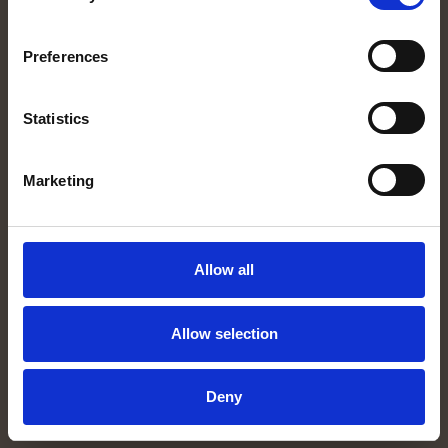
INFORMATION
Utrustning
Preferences
Hyr husbil
Resmål
Statistics
Om oss
Intresseanmälan
Marketing
Manualer
KUNDSERVICE
Allow all
Hyresvillkor
Integritetspolicy
Allow selection
Om Cookies
Cookieinställningar
Deny
FÖLJ OSS