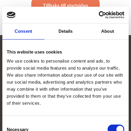
Tillbaka till startsidan
Consent
Details
About
This website uses cookies
We use cookies to personalise content and ads, to
provide social media features and to analyse our traffic.
We also share information about your use of our site with
our social media, advertising and analytics partners who
070-285 00 58
may combine it with other information that you’ve
stina@almfritid.se
provided to them or that they’ve collected from your use
of their services.
Org. nummer: 559251-0076
Kvartsgatan 15, Enköping
Consent
Necessary
Selection