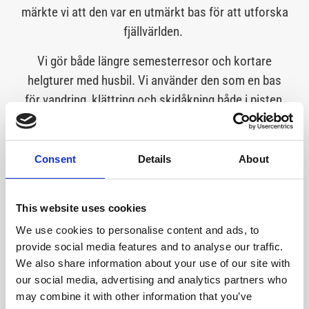
märkte vi att den var en utmärkt bas för att utforska
fjällvärlden.
Vi gör både längre semesterresor och kortare
helgturer med husbil. Vi använder den som en bas
för vandring, klättring och skidåkning både i pisten,
längdspåret och på fjället. Oftast bor vi i husbilen,
men det händer att vi parkerar den vid en
fjällstation, packar med oss tält och är borta ett par
Consent
Details
About
dagar för att sedan komma tillbaka och fortsätta
resan.
This website uses cookies
We use cookies to personalise content and ads, to
provide social media features and to analyse our traffic.
We also share information about your use of our site with
our social media, advertising and analytics partners who
may combine it with other information that you’ve