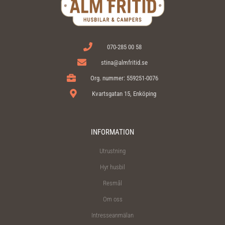
070-285 00 58
stina@almfritid.se
Org. nummer: 559251-0076
Kvartsgatan 15, Enköping
INFORMATION
Utrustning
Hyr husbil
Resmål
Om oss
Intresseanmälan