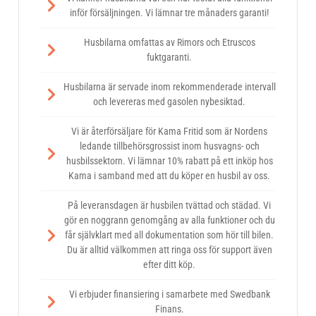
inför försäljningen. Vi lämnar tre månaders garanti!
Husbilarna omfattas av Rimors och Etruscos
fuktgaranti.
Husbilarna är servade inom rekommenderade intervall
och levereras med gasolen nybesiktad.
Vi är återförsäljare för Kama Fritid som är Nordens
ledande tillbehörsgrossist inom husvagns- och
husbilssektorn. Vi lämnar 10% rabatt på ett inköp hos
Kama i samband med att du köper en husbil av oss.
På leveransdagen är husbilen tvättad och städad. Vi
gör en noggrann genomgång av alla funktioner och du
får självklart med all dokumentation som hör till bilen.
Du är alltid välkommen att ringa oss för support även
efter ditt köp.
Vi erbjuder finansiering i samarbete med Swedbank
Finans.