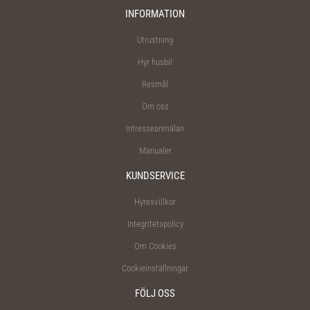
INFORMATION
Utrustning
Hyr husbil
Resmål
Om oss
Intresseanmälan
Manualer
KUNDSERVICE
Hyresvillkor
Integritetspolicy
Om Cookies
Cookieinställningar
FÖLJ OSS