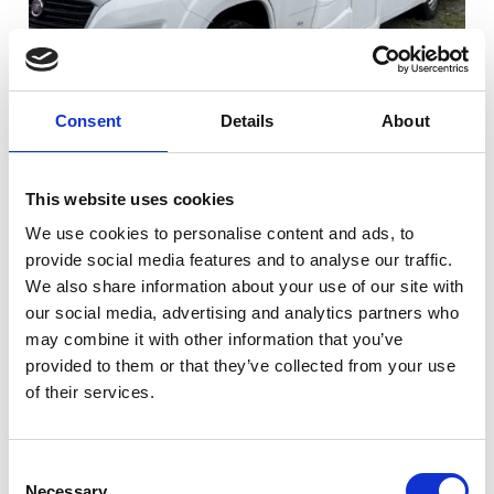
Consent
Details
About
Planera för underhåll och service
This website uses cookies
We use cookies to personalise content and ads, to
Ta reda på vad som krävs när det gäller
provide social media features and to analyse our traffic.
underhåll och service
We also share information about your use of our site with
our social media, advertising and analytics partners who
may combine it with other information that you’ve
Kolla vilka garantier som täcker olika delar och
provided to them or that they’ve collected from your use
system
of their services.
Se över rutinmässig service och reparationer
Consent
som kan krävas
Necessary