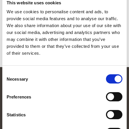
This website uses cookies
är på resa med husbilen.
We use cookies to personalise content and ads, to
Perioder: Oktober-mars, april-september. 2500 kr
provide social media features and to analyse our traffic.
per period.
We also share information about your use of our site with
Maila
stina@almfritid.se
för att boka din plats!
our social media, advertising and analytics partners who
may combine it with other information that you’ve
Hyreskontrakt för uppställning
provided to them or that they’ve collected from your use
of their services.
Consent
Necessary
Selection
Preferences
Statistics
070-285 00 58
stina@almfritid.se