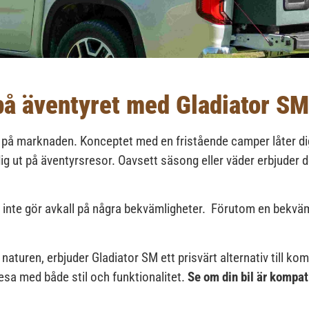
å äventyret med Gladiator SM
ns på marknaden. Konceptet med en fristående camper låter di
 dig ut på äventyrsresor. Oavsett säsong eller väder erbjuder
.
et inte gör avkall på några bekvämligheter. Förutom en bekvä
turen, erbjuder Gladiator SM ett prisvärt alternativ till kom
 resa med både stil och funktionalitet.
Se om din bil är kompa