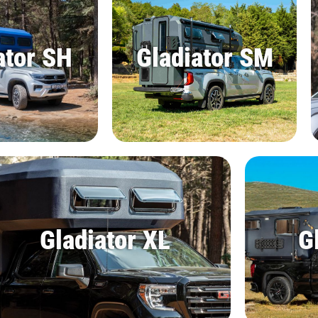
ator SH
Gladiator SM
Gladiator XL
G