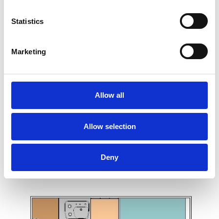
Utvändig bredd:
2180 mm
Statistics
Utvändig höjd:
2160 mm
Vikt:
675 kg
Marketing
Allow all
Allow selection
Deny