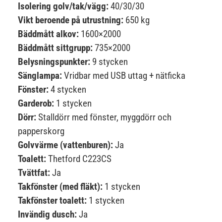
Isolering golv/tak/vägg:
40/30/30
Vikt beroende på utrustning:
650 kg
Bäddmått alkov:
1600×2000
Bäddmått sittgrupp:
735×2000
Belysningspunkter:
9 stycken
Sänglampa:
Vridbar med USB uttag + nätficka
Fönster:
4 stycken
Garderob:
1 stycken
Dörr:
Stalldörr med fönster, myggdörr och
papperskorg
Golvvärme (vattenburen):
Ja
Toalett:
Thetford C223CS
Tvättfat:
Ja
Takfönster (med fläkt):
1 stycken
Takfönster toalett:
1 stycken
Invändig dusch:
Ja