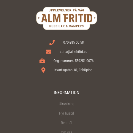
070-285 00 58
stina@almfritid.se
Org. nummer: 559251-0076
Kvartsgatan 15, Enköping
INFORMATION
Utrustning
Hyr husbil
Resmål
Om oss