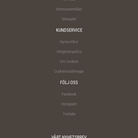
Intresseanmälan
Manualer
KUNDSERVICE
Hyresvillkor
Integritetspolicy
Om Cookies
Cookieinställningar
FÖLJ OSS
Facebook
Instagram
Youtube
VÅRT NYHETSBREV