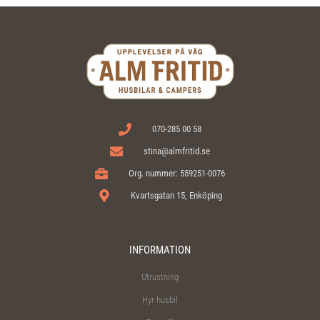
070-285 00 58
stina@almfritid.se
Org. nummer: 559251-0076
Kvartsgatan 15, Enköping
INFORMATION
Utrustning
Hyr husbil