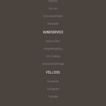
Resmål
Om oss
Intresseanmälan
Manualer
KUNDSERVICE
Hyresvillkor
Integritetspolicy
Om Cookies
Cookieinställningar
FÖLJ OSS
Facebook
Instagram
Youtube