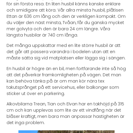
för sin första resa. En liten husbil känns kanske enklare
och smidigare att köra. Vår allra minsta husbil, plåtisen
Ettan är 636 cm lång och den är verkligen kompakt. Om
du väljer den näst minsta, Tvåan, får du ganska mycket
mer golvyta och den är bara 24 cm längre. Våra
längsta husbilar är 740 cm långa.
Det många uppskattar med en lite större husbil är att
det går att passera varandra i bodelen utan att en
måste sätta sig vid matplatsen eller lägga sig i sängen.
En husbil är högre än en bil, men fortfarande inte så hög
att det påverkar framkomligheten på vägen. Det man
kan behöva tänka på är om man kör nära tex
takutsprånget på ett servicehus, eller balkonger som
sticker ut över en parkering.
Alkovbilarna Trean, Tian och Elvan har en takhöjd på 315
cm och kan upplevas som lite av ett vindfång när det
blåser kraftigt, men bara man anpassar hastigheten är
det inga problem.