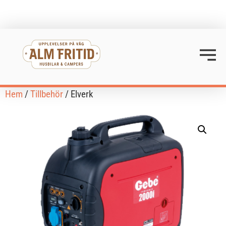
Hem
/
Tillbehör
/ Elverk