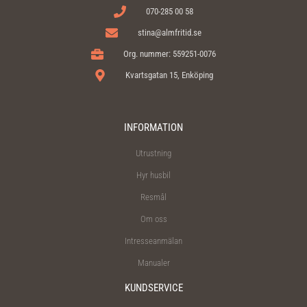
070-285 00 58
stina@almfritid.se
Org. nummer: 559251-0076
Kvartsgatan 15, Enköping
INFORMATION
Utrustning
Hyr husbil
Resmål
Om oss
Intresseanmälan
Manualer
KUNDSERVICE