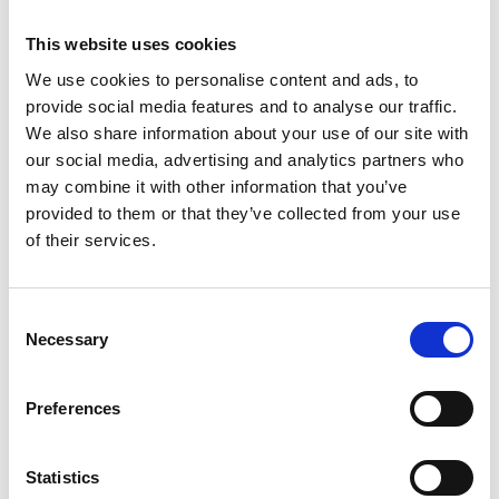
This website uses cookies
We use cookies to personalise content and ads, to
provide social media features and to analyse our traffic.
Braspanna
We also share information about your use of our site with
Bilbarnstol
our social media, advertising and analytics partners who
Från:
50
kr
may combine it with other information that you’ve
Från:
50
kr
provided to them or that they’ve collected from your use
Läs mer
of their services.
Läs mer
Consent
Necessary
Selection
Preferences
Statistics