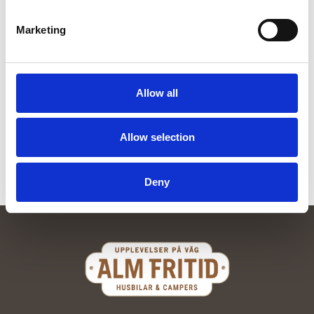
Marketing
Barnstol för utomhusbruk
Lakan och handdukar för en
person
Allow all
Läs mer
Från:
440
kr
Allow selection
Läs mer
Deny