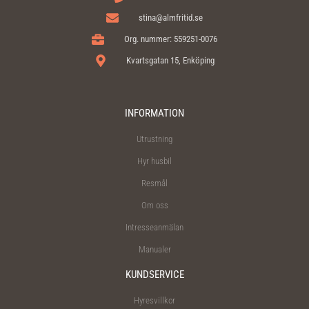
stina@almfritid.se
Org. nummer: 559251-0076
Kvartsgatan 15, Enköping
INFORMATION
Utrustning
Hyr husbil
Resmål
Om oss
Intresseanmälan
Manualer
KUNDSERVICE
Hyresvillkor