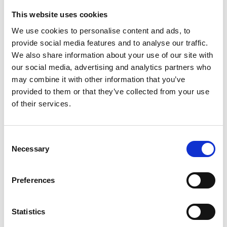
This website uses cookies
We use cookies to personalise content and ads, to
provide social media features and to analyse our traffic.
We also share information about your use of our site with
Tillbehör braspanna
our social media, advertising and analytics partners who
Bilbarnstol
Från:
15
kr
may combine it with other information that you’ve
Från:
50
kr
provided to them or that they’ve collected from your use
Läs mer
of their services.
Läs mer
Consent
Necessary
Selection
Preferences
Statistics