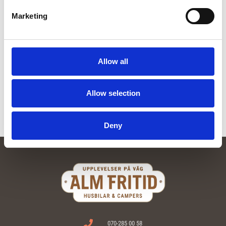
Marketing
Vattenkanna
Från:
10
kr
Braspanna
Allow all
Läs mer
Från:
50
kr
Läs mer
Allow selection
Deny
070-285 00 58